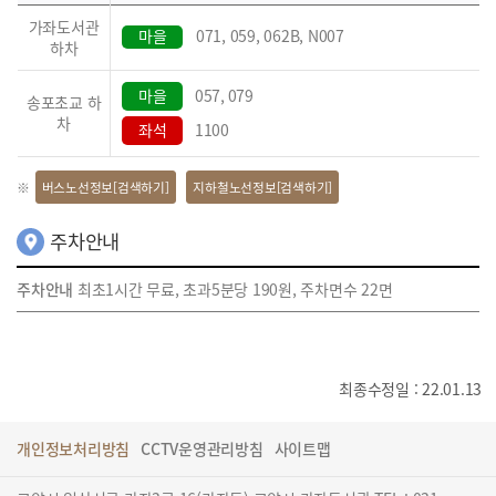
가좌도서관
마을
071, 059, 062B, N007
하차
마을
057, 079
송포초교 하
차
좌석
1100
버스노선정보[검색하기]
지하철노선정보[검색하기]
주차안내
주차안내
최초1시간 무료, 초과5분당 190원, 주차면수 22면
최종수정일 : 22.01.13
개인정보처리방침
CCTV운영관리방침
사이트맵