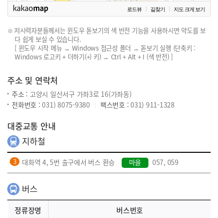
로드뷰
길찾기
지도 크게 보기
저시력자분들께서는 윈도우 돋보기의 색 반전 기능을 사용하시면 약도를 보
다 쉽게 보실 수 있습니다.
[ 윈도우 시작 메뉴 → Windows 접근성 폴더 → 돋보기 실행 (단축키 :
Windows 로고키 + 더하기(+) 키) → Ctrl + Alt + I (색 반전) ]
주소 및 연락처
주소 :
고양시 일산서구 가좌3로 16(가좌동)
전화번호 :
031) 8075-9380
팩스번호 :
031) 911-1328
대중교통 안내
지하철
대화역 4, 5번 출구에서 버스 환승
마을
057, 059
버스
정류장명
버스번호