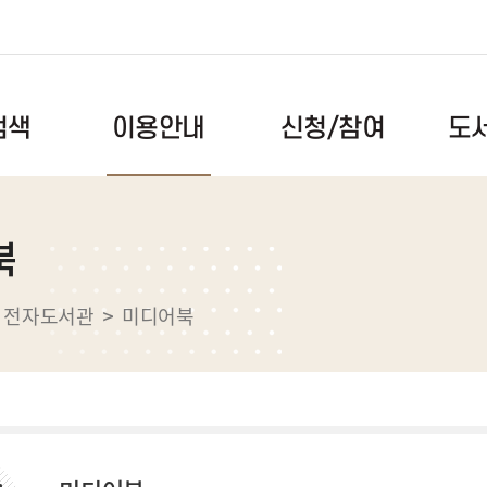
도
신청/참여
검색
이용안내
이용시간/휴관일
독서문화프로그램
공지사항
북
도서검색
회원안내
북스타트
자주하는
록
자료이용안내
독서동아리
건의사항
전자도서관
미디어북
스마트도서관
도서관견학
자료실
전자도서관
메이커스페이스
도서관앨
택배대출서비스
메타버스(대화도서관)
대관예약
장비예약