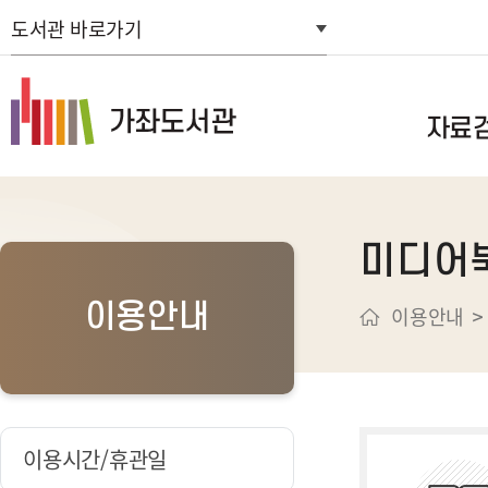
도서관 바로가기
자료
통합자료검색
미디어
스마트도서관
연속간행물목
이용안내
이용안내
신착자료검색
주제별검색
추천도서
희망도서신청
이용시간/휴관일