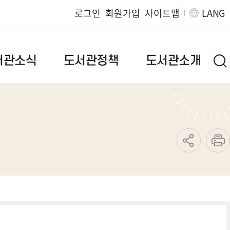
로그인
회원가입
사이트맵
LANG
서관소식
도서관정책
도서관소개
브랜드이야기
인사말
질문
정책자료
연혁
발간자료
도서관현황
도서관위원회
조직/직원정보
범
독서문화진흥사업
찾아오시는길
지역서점활성화사업
운영규정
특성화사업