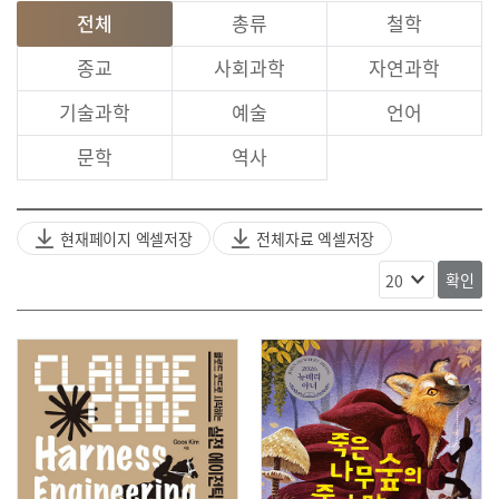
전체
총류
철학
종교
사회과학
자연과학
기술과학
예술
언어
문학
역사
현재페이지 엑셀저장
전체자료 엑셀저장
확인