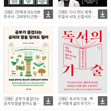
(만화로 보는)5분
다시 만난 세계 :
단행본
단행본
한국사 : 고려부터 근현대
무질서 시대, 신질서의 설
까지, 한국사의 결정적 순
계자들
간들
공부가 즐겁다는
독서의 기술 : 책
단행본
단행본
공자의 말을 믿어도 될까 :
은 어떻게 삶의 무기가 되
스스로 미래를 만들어 가
는가