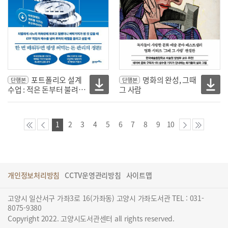
포트폴리오 설계
명화의 완성, 그때
단행본
단행본
수업 : 적은 돈부터 불려
그 사람
나가는 10가지 현실주의
투자법
1
2
3
4
5
6
7
8
9
10
개인정보처리방침
CCTV운영관리방침
사이트맵
고양시 일산서구 가좌3로 16(가좌동) 고양시 가좌도서관 TEL : 031-
8075-9380
Copyright 2022. 고양시도서관센터 all rights reserved.