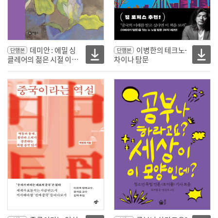
데미안 : 에밀 싱
이병한의 테크노-
단행본
단행본
클레어의 젊은 시절 이야
차이나 탐문
기