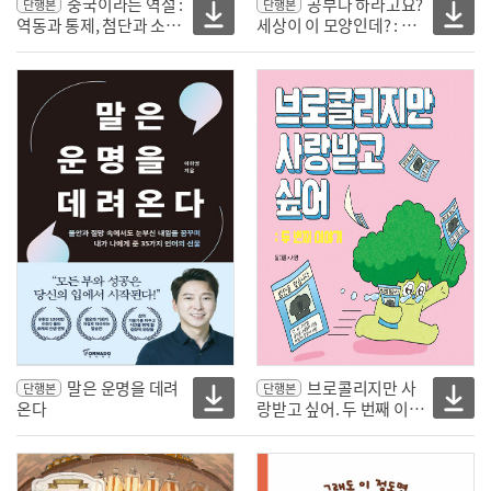
중국이라는 역설 :
공부나 하라고요?
단행본
단행본
역동과 통제, 첨단과 소외
세상이 이 모양인데? : 청
가 공존하는 복합 중국 읽
소년 독립 언론 <토끼풀>
기
기사 모음
말은 운명을 데려
브로콜리지만 사
단행본
단행본
온다
랑받고 싶어. 두 번째 이야
기