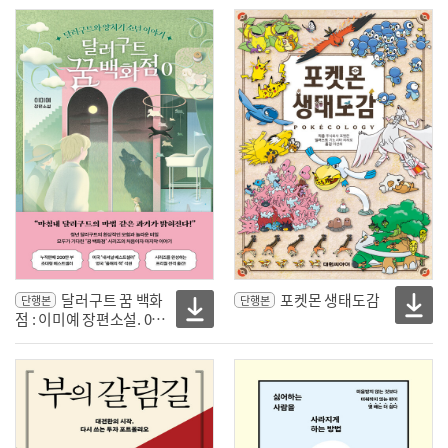
는 십 대를 위한 『논어』
달러구트 꿈 백화
포켓몬 생태도감
단행본
단행본
점 : 이미예 장편소설. 0,
달러구트와 양치기 소년
의 이야기