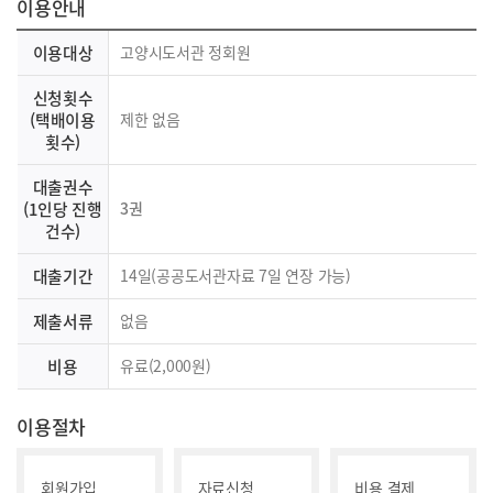
이용안내
이용대상
고양시도서관 정회원
신청횟수
(택배이용
제한 없음
횟수)
대출권수
(1인당 진행
3권
건수)
대출기간
14일(공공도서관자료 7일 연장 가능)
제출서류
없음
비용
유료(2,000원)
이용절차
회원가입
자료신청
비용 결제