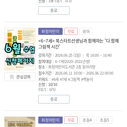
신청 : 7/8
(대기 : 0/3)
종료
화정어린이
무료
유아
<6~7세> 북스타트선생님과 함께하는 '다 함께
그림책 시간'
강의기간
: 2026.06.25 (1일)
목 16:00 ~ 16:40
참여대상
: 6~7세(2020~2021년생)
장소
: 화정어린이도서관 2층 동아리방
접수기간
: 2026.06.11 10:00 ~ 2026.06.22 00:00
관심강좌
키워드
: #6세 #7세 #그림책 #책놀이
신청 : 10/10
(대기 : 0/5)
종료
화정어린이
무료
초등4
초등5