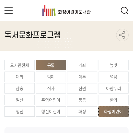
독서문화프로그램
도서관전체
공통
가좌
높빛
대화
덕이
마두
별꿈
삼송
식사
신원
아람누리
일산
주엽어린이
풍동
한뫼
행신
행신어린이
화정
화정어린이