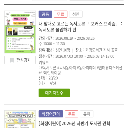
공통
무료
성인
내 맘대로 고르는 독서토론 「포커스 프리즘」 :
독서토론 몰입하기 편
강의기간
: 2026.08.19 ~ 2026.08.26
수 10:00 ~ 11:30
참여대상
: 성인 20명
장소
: 화정도서관 지하 꽃뜰
접수기간
: 2026.07.03 10:00 ~ 2026.08.14 18:00
관심강좌
키워드
: #독서토론 #독서동아리 #동아리리더 #인터뷰디스커션
#브레인라이팅
신청 : 20/20
(대기 : 4/5)
대기자접수
화정어린이
무료
유아
[화정어린이]2026년 하반기 도서관 견학