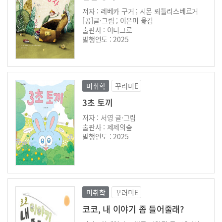
저자 : 레베카 구거 ; 시몬 뢰틀리스베르거
[공]글·그림 ; 이은미 옮김
출판사 : 이디그로
발행연도 : 2025
미취학
꾸러미E
3초 토끼
저자 : 서영 글·그림
출판사 : 제제의숲
발행연도 : 2025
미취학
꾸러미E
코코, 내 이야기 좀 들어줄래?