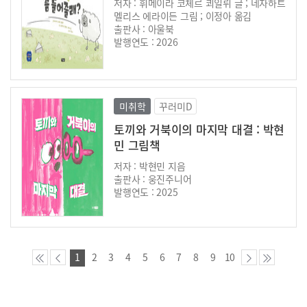
저자 : 휘메이라 코체르 쾨일뤼 글 ; 네자하트
멜리스 에라이든 그림 ; 이정아 옮김
출판사 : 아울북
발행연도 : 2026
미취학
꾸러미D
토끼와 거북이의 마지막 대결 : 박현
민 그림책
저자 : 박현민 지음
출판사 : 웅진주니어
발행연도 : 2025
1
2
3
4
5
6
7
8
9
10