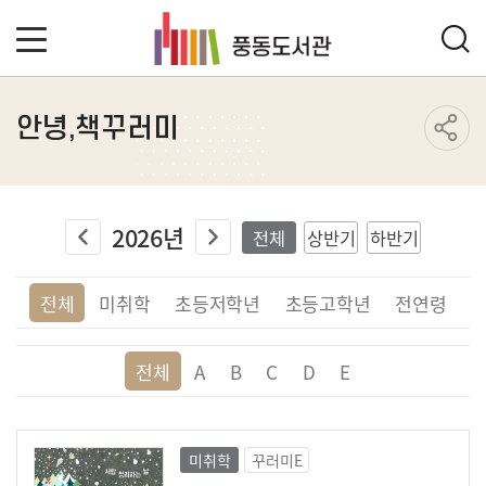
안녕,책꾸러미
2026년
전체
상반기
하반기
전체
미취학
초등저학년
초등고학년
전연령
전체
A
B
C
D
E
미취학
꾸러미E