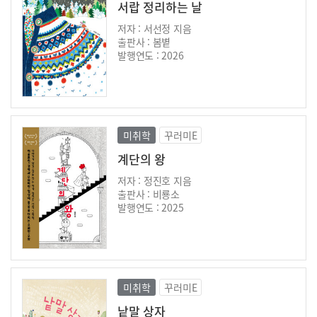
서랍 정리하는 날
저자 : 서선정 지음
출판사 : 봄볕
발행연도 : 2026
미취학
꾸러미E
계단의 왕
저자 : 정진호 지음
출판사 : 비룡소
발행연도 : 2025
미취학
꾸러미E
낱말 상자