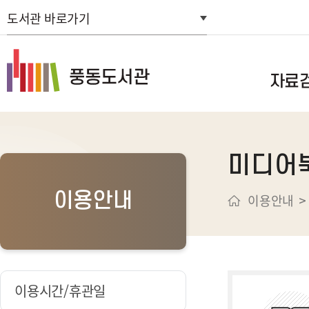
도서관 바로가기
자료
통합자료검색
미디어
스마트도서관
연속간행물목
이용안내
이용안내
신착자료검색
주제별검색
추천도서
희망도서신청
이용시간/휴관일