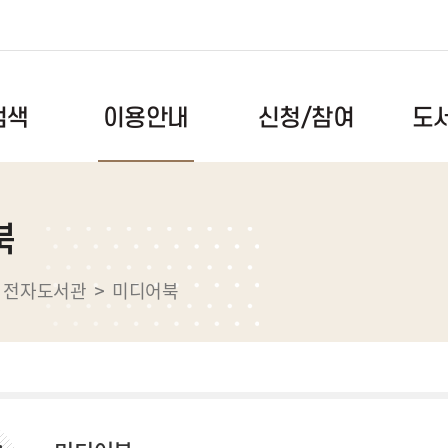
도
신청/참여
검색
이용안내
이용시간/휴관일
독서문화프로그램
공지사항
북
도서검색
회원안내
북스타트
자주하는
록
자료이용안내
독서동아리
건의사항
전자도서관
미디어북
스마트도서관
도서관견학
자료실
전자도서관
메이커스페이스
도서관앨
택배대출서비스
메타버스(대화도서관)
대관예약
장비예약