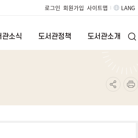
로그인
회원가입
사이트맵
LANG
서관소식
도서관정책
도서관소개
브랜드이야기
인사말
질문
정책자료
연혁
발간자료
도서관현황
도서관위원회
조직/직원정보
범
독서문화진흥사업
찾아오시는길
지역서점활성화사업
운영규정
특성화사업