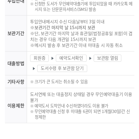
투입안내
신청한 도서가 무인예약대출기에 투입되었을 때 카카오톡 메
시지 또는 단문문자서비스(SMS) 발송
투입안내메시지 수신 다음날부터 3일 이내
※보관기간 마지막 날 15시까지 보관
보관기간
※단, 보관기간 마지막 날과 휴관일(법정공휴일 포함)이 겹
치는 경우 다음 개관일 15시까지 보관
※메시지 발송 후 보관기간 이내 미대출 시 자동 취소
회원증
예약도서확인
보관함 열림
대출방법
도서수령 후 보관함 닫기
기타사항
크기가 큰 도서는 취소될 수 있음
도서연체 또는 대출정지 상태일 경우 무인예약대출기 이용
불가
이용제한
예약도서 도착안내 수신하였더라도 이용 불가
무인예약대출 신청 후 미대출 6권이 되면 1개월(30일)간 신
청제한