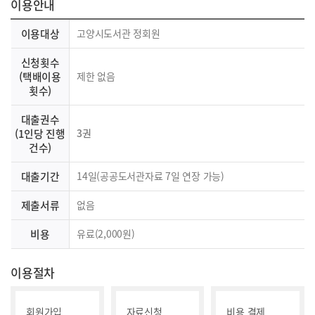
이용안내
이용대상
고양시도서관 정회원
신청횟수
(택배이용
제한 없음
횟수)
대출권수
(1인당 진행
3권
건수)
대출기간
14일(공공도서관자료 7일 연장 가능)
제출서류
없음
비용
유료(2,000원)
이용절차
회원가입
자료신청
비용 결제