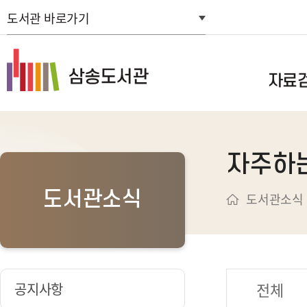
도서관 바로가기
자료
통합자료검색
자주하
스마트도서관
연속간행물목
도서관소식
도서관소식
신착자료검색
주제별검색
추천도서
희망도서신청
전체
공지사항