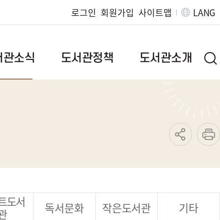
로그인
회원가입
사이트맵
LANG
서관소식
도서관정책
도서관소개
브랜드이야기
인사말
질문
정책자료
연혁
발간자료
도서관현황
도서관위원회
조직/직원정보
범
독서문화진흥사업
찾아오시는길
지역서점활성화사업
운영규정
특성화사업
트도서
독서문화
작은도서관
기타
관