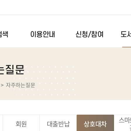
도
신청/참여
검색
이용안내
이용시간/휴관일
독서문화프로그램
공지사항
는질문
도서검색
회원안내
북스타트
자주하는
록
자료이용안내
독서동아리
건의사항
자주하는질문
스마트도서관
도서관견학
자료실
전자도서관
메이커스페이스
도서관앨
택배대출서비스
메타버스(대화도서관)
대관예약
스마
회원
대출반납
상호대차
장비예약