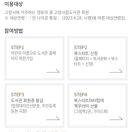
이용대상
고양시에 거주하는 영유아 중 고양시립도서관 회원
※ 대상연령 : 「만 나이로 통일」 (2023.6.28. 시행)에 따른 대상연령임.
참여방법
STEP1
STEP2
어린이 이름으로 도서관
홈페
북스타트 신청
이지 회원가입
(홈페이지 > 독서문화 >
북스
타트 > 신청)
STEP3
STEP4
도서관 회원증 발급
북스타트DAY참여
(법정대리인신분증,
주민등록
책꾸러미 선물
등본 지참)
(그림책2권, 가이드북)