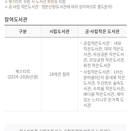
북스타트
수령 시
도서관 회원증
지참
공·사립 작은도서관 : 방문신청(도서관에 따라 상이하므로 별도문의)
참여도서관
구분
시립도서관
공·사립작은 도서관
공립작은도서관 : 내유
작은도서관, 대덕 작은도
서관, 마상공원 작은도서
관, 모당공원 작은도서관,
화전 작은도서관
북스타트
사립작은도서관 : LH신
18개관 참여
(2024~2026년생)
원마을3단지 동네북 작은
도서관, 두산위브 숲속도
서관, 수피움 작은도서관,
예다움 작은도서관, 재미
있는 느티나무 온가족 도
서관