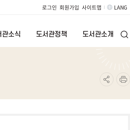
로그인
회원가입
사이트맵
LANG
서관소식
도서관정책
도서관소개
브랜드이야기
인사말
질문
정책자료
연혁
발간자료
도서관현황
도서관위원회
조직/직원정보
범
독서문화진흥사업
찾아오시는길
지역서점활성화사업
운영규정
특성화사업