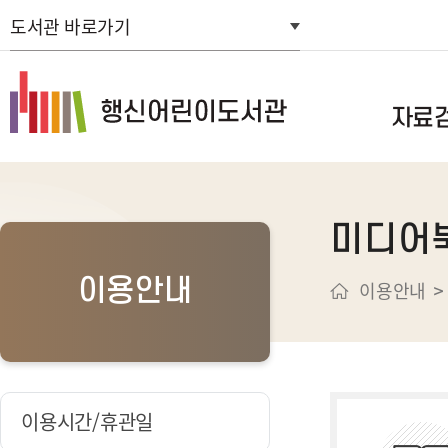
도서관 바로가기
자료
통합자료검색
미디어
스마트도서관
연속간행물목
이용안내
이용안내
신착자료검색
주제별검색
추천도서
희망도서신청
이용시간/휴관일