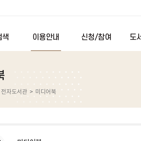
도
신청/참여
검색
이용안내
이용시간/휴관일
독서문화프로그램
공지사항
북
도서검색
회원안내
북스타트
자주하는
록
자료이용안내
독서동아리
건의사항
전자도서관
미디어북
스마트도서관
도서관견학
자료실
전자도서관
메이커스페이스
도서관앨
택배대출서비스
메타버스(대화도서관)
대관예약
장비예약