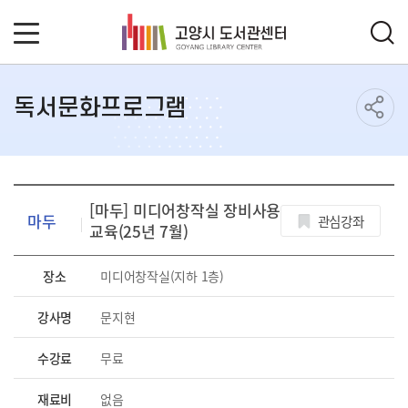
독서문화프로그램
[마두] 미디어창작실 장비사용
마두
관심강좌
교육(25년 7월)
장소
미디어창작실(지하 1층)
강사명
문지현
수강료
무료
재료비
없음