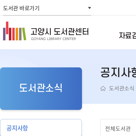
도서관 바로가기
자료
통합자료검색
공지사
스마트도서관
연속간행물목
도서관소식
도서관소식
신착자료검색
주제별검색
추천도서
희망도서신청
공지사항