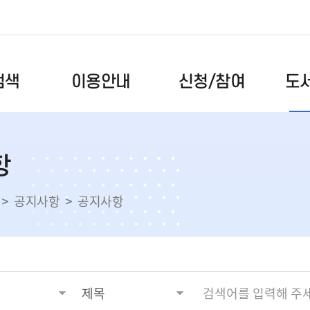
도
신청/참여
검색
이용안내
이용시간/휴관일
독서문화프로그램
공지사항
항
도서검색
회원안내
북스타트
자주하는
록
자료이용안내
독서동아리
건의사항
공지사항
공지사항
스마트도서관
도서관견학
자료실
전자도서관
메이커스페이스
도서관앨
택배대출서비스
메타버스(대화도서관)
올해의 
대관예약
장비예약