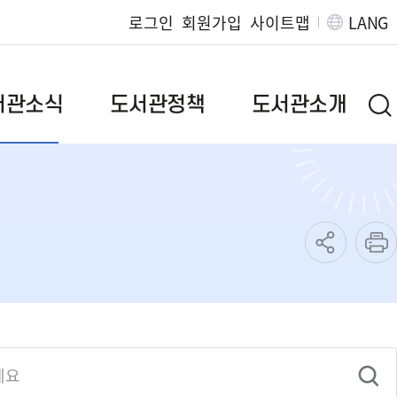
로그인
회원가입
사이트맵
LANG
서관소식
도서관정책
도서관소개
브랜드이야기
인사말
 질문
정책자료
연혁
발간자료
시립도서관
도서관위원회
작은도서관
범
독서문화진흥사업
조직/직원정보
책
지역서점활성화사업
찾아오시는길
특성화사업
운영규정
독서대전