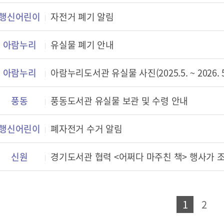
행신어린이
자전거 폐기 알림
아람누리
유실물 폐기 안내
아람누리
아람누리도서관 유실물 사진(2025.5. ~ 2026. 5
풍동
풍동도서관 유실물 보관 및 수령 안내
행신어린이
폐자전거 수거 알림
신원
경기도서관 협력 <어쩌다 마주친 책> 행사가
1
2