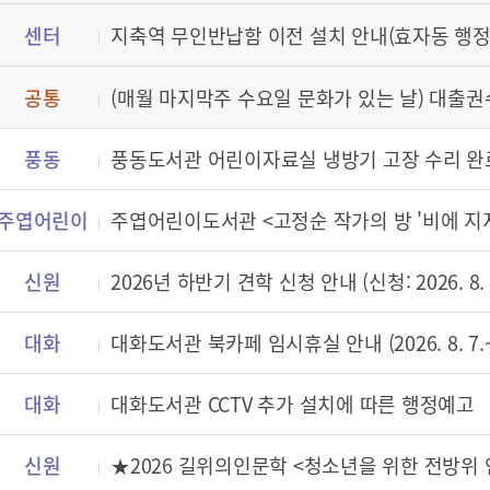
센터
지축역 무인반납함 이전 설치 안내(효자동 행
공통
(매월 마지막주 수요일 문화가 있는 날) 대출권
풍동
풍동도서관 어린이자료실 냉방기 고장 수리 완
주엽어린이
주엽어린이도서관 <고정순 작가의 방 '비에 지지
신원
2026년 하반기 견학 신청 안내 (신청: 2026. 8. 6
대화
대화도서관 북카페 임시휴실 안내 (2026. 8. 7.~8
대화
대화도서관 CCTV 추가 설치에 따른 행정예고
신원
★2026 길위의인문학 <청소년을 위한 전방위 