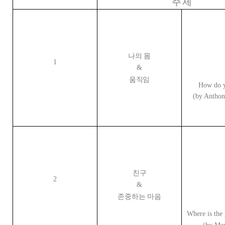
주 제
나의 몸
1
&
움직임
How do y
(by Antho
친구
2
&
존중하는 마음
Where is the