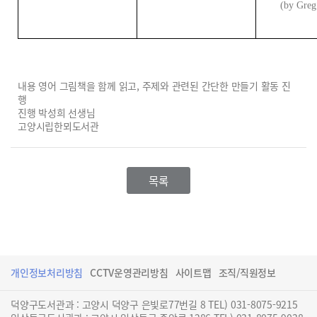
(by Greg
내용 영어 그림책을 함께 읽고, 주제와 관련된 간단한 만들기 활동 진
행
진행 박성희 선생님
고양시립한뫼도서관
목록
개인정보처리방침
CCTV운영관리방침
사이트맵
조직/직원정보
덕양구도서관과 : 고양시 덕양구 은빛로77번길 8 TEL) 031-8075-9215