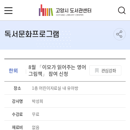
독서문화프로그램
8월 「이모가 읽어주는 영어
한뫼
관심강좌
그림책」 참여 신청
장소
1층 어린이자료실 내 유아방
강사명
박성희
수강료
무료
재료비
없음