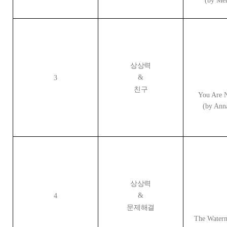
(by Me
상상력
&
3
친구
You Are 
(by Ann
상상력
&
4
문제해결
The Water