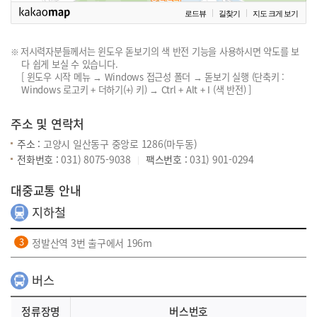
로드뷰
길찾기
지도 크게 보기
저시력자분들께서는 윈도우 돋보기의 색 반전 기능을 사용하시면 약도를 보
다 쉽게 보실 수 있습니다.
[ 윈도우 시작 메뉴 → Windows 접근성 폴더 → 돋보기 실행 (단축키 :
Windows 로고키 + 더하기(+) 키) → Ctrl + Alt + I (색 반전) ]
주소 및 연락처
주소 :
고양시 일산동구 중앙로 1286(마두동)
전화번호 :
031) 8075-9038
팩스번호 :
031) 901-0294
대중교통 안내
지하철
정발산역 3번 출구에서 196m
버스
정류장명
버스번호