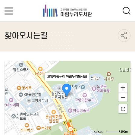
찾아오시는길
고양아람누리 아람누리도서관
100m