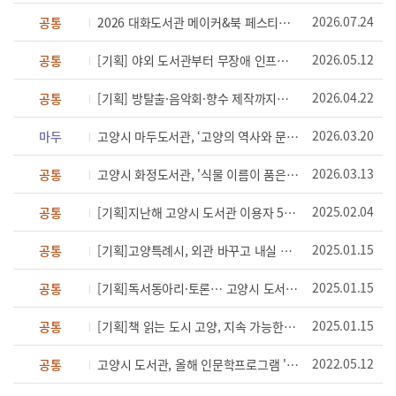
2026.07.24
공통
2026 대화도서관 메이커&북 페스티벌 개최
2026.05.12
공통
[기획] 야외 도서관부터 무장애 인프라까지…고양시, 모두를 위한 도서관 구현
2026.04.22
공통
[기획] 방탈출·음악회·향수 제작까지…오감 만족 고양시 '도서관 주간'
2026.03.20
마두
고양시 마두도서관, ‘고양의 역사와 문화유산’ 프로그램 운영
2026.03.13
공통
고양시 화정도서관, '식물 이름이 품은 세계' 꽃 인문학 강연 운영
2025.02.04
공통
[기획]지난해 고양시 도서관 이용자 534만 명…최고 인기도서는?
2025.01.15
공통
[기획]고양특례시, 외관 바꾸고 내실 다진다… 쾌적·안전한 도서관으로 새단장
2025.01.15
공통
[기획]독서동아리·토론… 고양시 도서관서 즐기는 겨울방학 프로그램
2025.01.15
공통
[기획]책 읽는 도시 고양, 지속 가능한 작은도서관 정책 전환으로
2022.05.12
공통
고양시 도서관, 올해 인문학프로그램 '풍성'